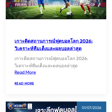
เกาะติดสถานการณ์ฟุตบอลโลก 2026:
วิเคราะห์ทีมเต็งและผลบอลล่าสุด
เกาะติดสถานการณ์ฟุตบอลโลก 2026:
วิเคราะห์ทีมเต็งและผลบอลล่าสุด
Read More
:
READ MORE
เกาะ
ติด
สถานการณ์
ฟุตบอล
01/07/2026
โลก