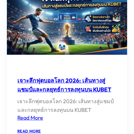
2026:
วิเคราะห์
ทีม
เต็ง
และ
ผล
บอล
ล่าสุด
เจาะลึกฟุตบอลโลก 2026: เส้นทางสู่
แชมป์และกลยุทธ์การลงทุนบน KUBET
เจาะลึกฟุตบอลโลก 2026: เส้นทางสู่แชมป์
และกลยุทธ์การลงทุนบน KUBET
Read More
:
READ MORE