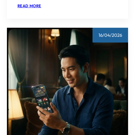
:
READ MORE
คัมภีร์
วิเคราะห์
ฟุตบอล
โลก
16/04/2026
2026:
ผสาน
กลยุทธ์
การ
ดู
บอล
และ
เดิม
พัน
ออนไลน์
ผ่าน
KUBET
ให้
ได้
ประสิทธิภาพ
สูงสุด