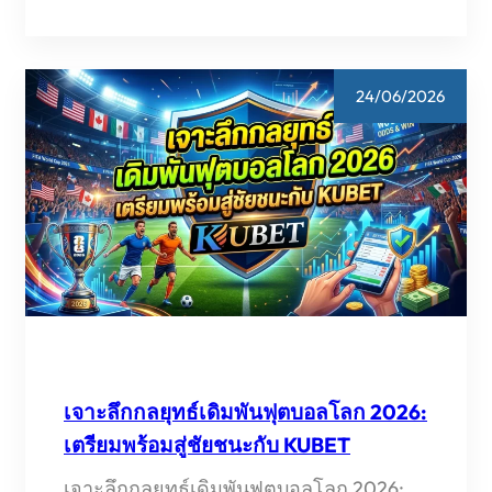
เจาะ
ลึก
ฟุตบอล
โลก
24/06/2026
2026:
เส้น
ทาง
สู่
แชมป์
และ
กลยุทธ์
การ
ลงทุน
บน
KUBET
เจาะลึกกลยุทธ์เดิมพันฟุตบอลโลก 2026:
เตรียมพร้อมสู่ชัยชนะกับ KUBET
เจาะลึกกลยุทธ์เดิมพันฟุตบอลโลก 2026: