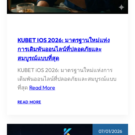
KUBET IOS 2026: มาตรฐานใหม่แห่ง
การเดิมพันออนไลน์ที่ปลอดภัยและ
สมบูรณ์แบบที่สุด
KUBET iOS 2026: มาตรฐานใหม่แห่งการ
เดิมพันออนไลน์ที่ปลอดภัยและสมบูรณ์แบบ
ที่สุด
Read More
:
READ MORE
KUBET
IOS
2026:
มาตรฐาน
ใหม่
07/01/2026
แห่ง