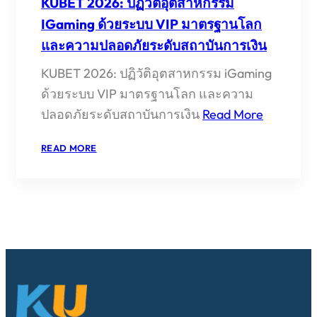
KUBET 2026: ปฏิวัติอุตสาหกรรม
IGaming ด้วยระบบ VIP มาตรฐานโลก
และความปลอดภัยระดับสถาบันการเงิน
KUBET 2026: ปฏิวัติอุตสาหกรรม iGaming
ด้วยระบบ VIP มาตรฐานโลก และความ
ปลอดภัยระดับสถาบันการเงิน
Read More
:
READ MORE
KUBET
2026:
ปฏิวัติ
อุตสาหกรรม
IGAMING
ด้วย
ระบบ
VIP
มาตรฐาน
โลก
และ
ความ