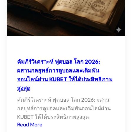
คัมภีร์วิเคราะห์ ฟุตบอล โลก 2026:
ผสานกลยุทธ์การดูบอลและเดิมพัน
ออนไลน์ผ่าน KUBET ให้ได้ประสิทธิภาพ
สูงสุด
คัมภีร์วิเคราะห์ ฟุตบอล โลก 2026: ผสาน
กลยุทธ์การดูบอลและเดิมพันออนไลน์ผ่าน
KUBET ให้ได้ประสิทธิภาพสูงสุด
Read More