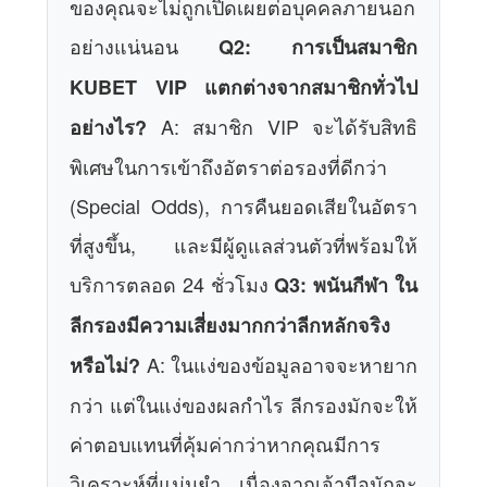
ของคุณจะไม่ถูกเปิดเผยต่อบุคคลภายนอก
อย่างแน่นอน
Q2: การเป็นสมาชิก
KUBET VIP แตกต่างจากสมาชิกทั่วไป
A: สมาชิก VIP จะได้รับสิทธิ
อย่างไร?
พิเศษในการเข้าถึงอัตราต่อรองที่ดีกว่า
(Special Odds), การคืนยอดเสียในอัตรา
ที่สูงขึ้น, และมีผู้ดูแลส่วนตัวที่พร้อมให้
บริการตลอด 24 ชั่วโมง
Q3: พนันกีฬา ใน
ลีกรองมีความเสี่ยงมากกว่าลีกหลักจริง
A: ในแง่ของข้อมูลอาจจะหายาก
หรือไม่?
กว่า แต่ในแง่ของผลกำไร ลีกรองมักจะให้
ค่าตอบแทนที่คุ้มค่ากว่าหากคุณมีการ
วิเคราะห์ที่แม่นยำ เนื่องจากเจ้ามือมักจะ