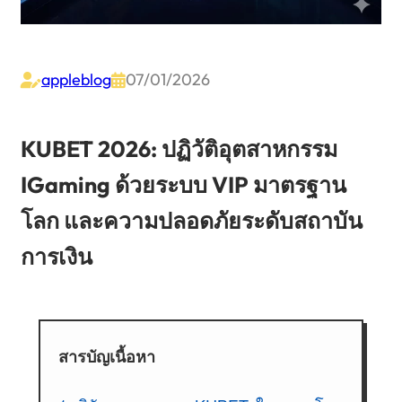
appleblog
07/01/2026


KUBET 2026: ปฏิวัติอุตสาหกรรม
IGaming ด้วยระบบ VIP มาตรฐาน
โลก และความปลอดภัยระดับสถาบัน
การเงิน
สารบัญเนื้อหา