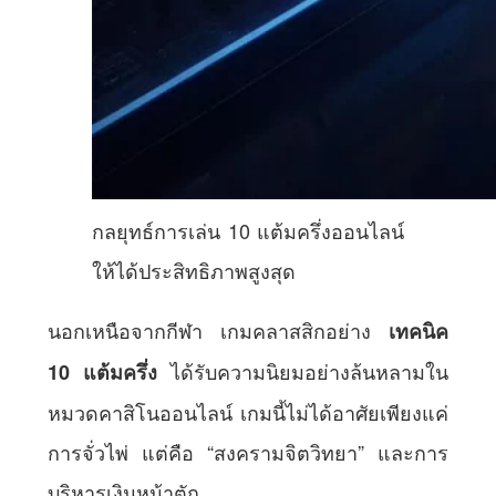
กลยุทธ์การเล่น 10 แต้มครึ่งออนไลน์
ให้ได้ประสิทธิภาพสูงสุด
นอกเหนือจากกีฬา เกมคลาสสิกอย่าง
เทคนิค
ได้รับความนิยมอย่างล้นหลามใน
10 แต้มครึ่ง
หมวดคาสิโนออนไลน์ เกมนี้ไม่ได้อาศัยเพียงแค่
การจั่วไพ่ แต่คือ “สงครามจิตวิทยา” และการ
บริหารเงินหน้าตัก