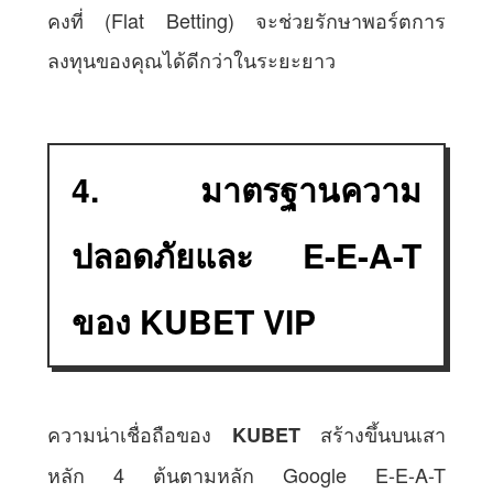
คงที่ (Flat Betting) จะช่วยรักษาพอร์ตการ
ลงทุนของคุณได้ดีกว่าในระยะยาว
4. มาตรฐานความ
ปลอดภัยและ E-E-A-T
ของ KUBET VIP
ความน่าเชื่อถือของ
สร้างขึ้นบนเสา
KUBET
หลัก 4 ต้นตามหลัก Google E-E-A-T