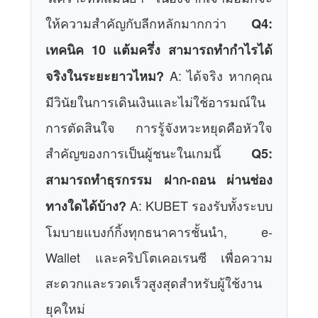
ให้ความสำคัญกับลีกหลักมากกว่า
Q4:
เทคนิค 10 แต้มครึ่ง สามารถทำกำไรได้
A: ได้จริง หากคุณ
จริงในระยะยาวไหม?
มีวินัยในการเดินเงินและไม่ใช้อารมณ์ใน
การตัดสินใจ การรู้จังหวะหยุดคือหัวใจ
สำคัญของการเป็นผู้ชนะในเกมนี้
Q5:
สามารถทำธุรกรรม ฝาก-ถอน ผ่านช่อง
A: KUBET รองรับทั้งระบบ
ทางใดได้บ้าง?
โมบายแบงก์กิ้งทุกธนาคารชั้นนำ, e-
Wallet และคริปโตเคอเรนซี เพื่อความ
สะดวกและรวดเร็วสูงสุดสำหรับผู้ใช้งาน
ยุคใหม่