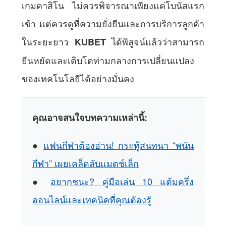
เกมคาสิโน ไม่ควรพิจารณาเพียงแค่โบนัสแรก
เข้า แต่ควรดูที่ความยั่งยืนและการบริการลูกค้า
ในระยะยาว
ได้พิสูจน์แล้วว่าสามารถ
KUBET
ยืนหยัดและเติบโตท่ามกลางการเปลี่ยนแปลง
ของเทคโนโลยีได้อย่างมั่นคง
คุณอาจสนใจบทความเหล่านี้:
●
แฟนกีฬาต้องอ่าน! กระทู้สนทนา “พนัน
กีฬา” เผยเคล็ดลับแมตช์เล็ก
●
อยากชนะ? คู่มือเล่น 10 แต้มครึ่ง
ออนไลน์และเทคนิคที่คุณต้องรู้