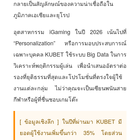
กลายเป็นสัญลักษณ์ของความน่าเชื่อถือใน
ภูมิภาคเอเชียและยุโรป
อุตสาหกรรม iGaming ในปี 2026 เน้นไปที่
“Personalization” หรือการมอบประสบการณ์
เฉพาะบุคคล KUBET ใช้ระบบ Big Data ในการ
วิเคราะห์พฤติกรรมผู้เล่น เพื่อนำเสนออัตราต่อ
รองที่ยุติธรรมที่สุดและโปรโมชั่นที่ตรงใจผู้ใช้
งานแต่ละกลุ่ม ไม่ว่าคุณจะเป็นเซียนพนันสาย
กีฬาหรือผู้ที่ชื่นชอบเกมโต๊ะ
[ ข้อมูลเชิงลึก ] ในปีที่ผ่านมา KUBET มี
ยอดผู้ใช้งานเพิ่มขึ้นกว่า 35% โดยส่วน