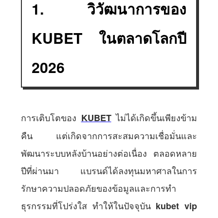
1. วิวัฒนาการของ
KUBET ในตลาดโลกปี
2026
การเติบโตของ
ไม่ได้เกิดขึ้นเพียงข้าม
KUBET
คืน แต่เกิดจากการสะสมความเชื่อมั่นและ
พัฒนาระบบหลังบ้านอย่างต่อเนื่อง ตลอดหลาย
ปีที่ผ่านมา แบรนด์ได้ลงทุนมหาศาลในการ
รักษาความปลอดภัยของข้อมูลและการทำ
ธุรกรรมที่โปร่งใส ทำให้ในปัจจุบัน
kubet vip