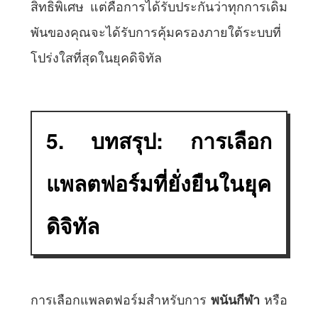
สิทธิพิเศษ แต่คือการได้รับประกันว่าทุกการเดิม
พันของคุณจะได้รับการคุ้มครองภายใต้ระบบที่
โปร่งใสที่สุดในยุคดิจิทัล
5. บทสรุป: การเลือก
แพลตฟอร์มที่ยั่งยืนในยุค
ดิจิทัล
การเลือกแพลตฟอร์มสำหรับการ
หรือ
พนันกีฬา