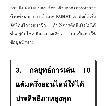
การเดิมพันในแมตช์เล็กๆ ต้องอาศัยการทำการ
บ้านที่หนักกว่าปกติ แต่ที่
เรามีสถิติเชิง
KUBET
ลึกให้บริการสมาชิก ทำให้การตัดสินใจไม่ได้
ขึ้นอยู่กับโชคเพียงอย่างเดียว แต่เป็นการใช้
ข้อมูลนำทาง
3. กลยุทธ์การเล่น 10
แต้มครึ่งออนไลน์ให้ได้
ประสิทธิภาพสูงสุด