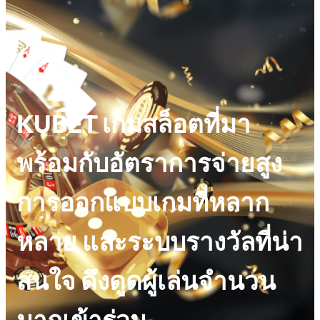
Skip
to
content
KUBET เกมสล็อตที่มา
พร้อมกับอัตราการจ่ายสูง
การออกแบบเกมที่หลาก
หลาย และระบบรางวัลที่น่า
สนใจ ดึงดูดผู้เล่นจำนวน
มากเข้าร่วม