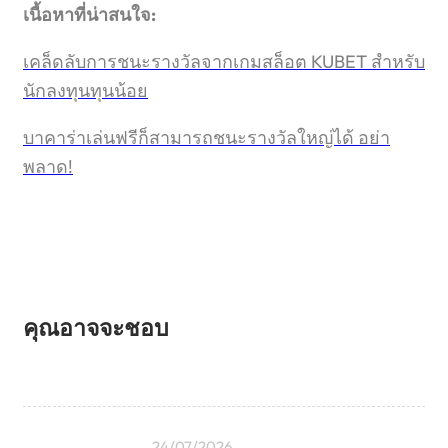
เนื้อหาที่น่าสนใจ:
เคล็ดลับการชนะรางวัลจากเกมสล็อต KUBET สำหรับ
นักลงทุนทุนน้อย
บาคาร่าเล่นฟรีก็สามารถชนะรางวัลใหญ่ได้ อย่า
พลาด!
คุณอาจจะชอบ
24/07/2026