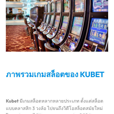
ภาพรวมเกมสล็อตของ KUBET
Kubet
มีเกมสล็อตหลากหลายประเภท ตั้งแต่สล็อต
แบบคลาสสิก 3 วงล้อ ไปจนถึงวิดีโอสล็อตสมัยใหม่