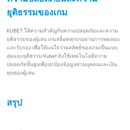
ยุติธรรมของเกม
KUBET ให้ความสำคัญกับความปลอดภัยและความ
ยุติธรรมของผู้เล่น เกมสล็อตทุกเกมผ่านการทดสอบ
และรับรอง เพื่อให้แน่ใจว่าผลลัพธ์ของเกมเป็นแบบ
สุ่มและยุติธรรม Kubet ยังใช้เทคโนโลยีความ
ปลอดภัยขั้นสูงเพื่อปกป้องข้อมูลส่วนบุคคลและเงิน
ทุนของผู้เล่น
สรุป