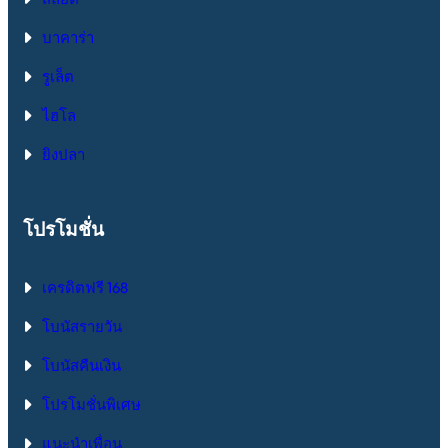
ม
ว
า
า
พั
กั
บาคาร่า
ะ
ง
น
บ
ห์
สู่
ฟุ
K
รูเล็ต
ที
แ
ต
U
ม
ช
8
บ
ไฮโล
8
เ
ม
อ
ต็
ป์
ล
ยิงปลา
ง
แ
โ
แ
ล
ล
ล
ะ
ก
โปรโมชั่น
ะ
ก
2
0
ผ
ล
2
ล
ยุ
6
เครดิตฟรี 168
บ
ท
:
อ
ธ์
เ
โบนัสรายวัน
ล
ก
ต
ล่
า
รี
โบนัสคืนเงิน
า
ร
ย
สุ
ล
ม
โปรโมชั่นพิเศษ
ด
ง
พ
ทุ
ร้
แนะนำเพื่อน