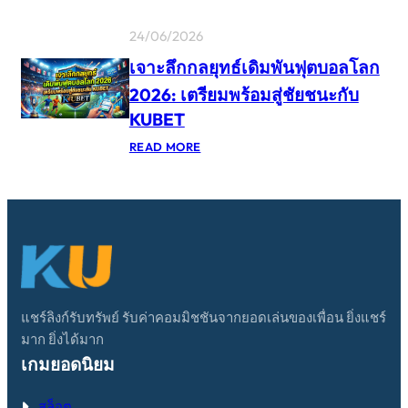
า
เ
แ
น
จ
24/06/2026
ล
ก
า
ะ
เจาะลึกกลยุทธ์เดิมพันฟุตบอลโลก
า
ะ
ผ
ร
ลึ
2026: เตรียมพร้อมสู่ชัยชนะกับ
ล
ณ์
ก
บ
KUBET
ฟุ
ฟุ
อ
ต
ต
:
READ MORE
ล
บ
บ
เ
ส
อ
อ
จ
ด
ล
ล
า
ค
โ
โ
ะ
ร
ล
ล
ลึ
บ
ก
ก
ก
จ
2
2
ก
บ
0
0
ล
2
ใ
2
ยุ
แชร์ลิงก์รับทรัพย์ รับค่าคอมมิชชันจากยอดเล่นของเพื่อน ยิ่งแชร์
6
6
น
:
:
ท
มาก ยิ่งได้มาก
ที่
วิ
เ
ธ์
เ
เกมยอดนิยม
เ
ส้
เ
ดี
ค
น
ดิ
ย
สล็อต
ร
ท