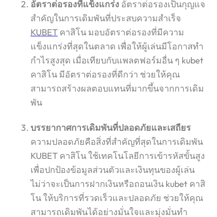
อัตราต่อรองที่แข็งแกร่ง
อัตราต่อรองเป็นกุญแจ
สำคัญในการเดิมพันที่ประสบความสำเร็จ
KUBET
คาสิโน มอบอัตราต่อรองที่มีความ
แข็งแกร่งที่สุดในตลาด เพื่อให้ผู้เล่นมีโอกาสทำ
กำไรสูงสุด เมื่อเทียบกับแพลตฟอร์มอื่น ๆ kubet
คาสิโน มีอัตราต่อรองที่ดีกว่า ช่วยให้คุณ
สามารถสร้างผลตอบแทนที่มากขึ้นจากการเดิม
พัน
บรรยากาศการเดิมพันที่ปลอดภัยและเสถียร
ความปลอดภัยคือสิ่งที่สำคัญที่สุดในการเดิมพัน
KUBET คาสิโน ใช้เทคโนโลยีการเข้ารหัสขั้นสูง
เพื่อปกป้องข้อมูลส่วนตัวและเงินทุนของผู้เล่น
ไม่ว่าจะเป็นการฝากเงินหรือถอนเงิน kubet คาสิ
โน ให้บริการที่รวดเร็วและปลอดภัย ช่วยให้คุณ
สามารถเดิมพันได้อย่างมั่นใจและมุ่งมั่นทำ