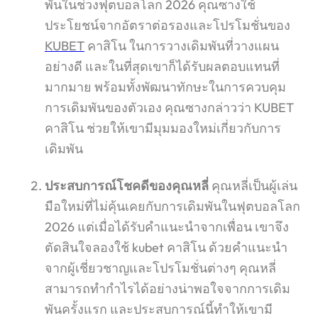
พันในช่วงฟุตบอลโลก 2026 คุณซางใช้
ประโยชน์จากอัตราต่อรองและโปรโมชั่นของ
KUBET
คาสิโน ในการวางเดิมพันที่วางแผน
อย่างดี และในที่สุดเขาก็ได้รับผลตอบแทนที่
มากมาย พร้อมทั้งพัฒนาทักษะในการควบคุม
การเดิมพันของตัวเอง คุณซางกล่าวว่า KUBET
คาสิโน ช่วยให้เขามีมุมมองใหม่เกี่ยวกับการ
เดิมพัน
ประสบการณ์โชคดีของคุณหลี่
คุณหลี่เป็นผู้เล่น
มือใหม่ที่ไม่คุ้นเคยกับการเดิมพันในฟุตบอลโลก
2026 แต่เมื่อได้รับคำแนะนำจากเพื่อน เขาจึง
ตัดสินใจลองใช้ kubet คาสิโน ด้วยคำแนะนำ
จากผู้เชี่ยวชาญและโปรโมชั่นต่างๆ คุณหลี่
สามารถทำกำไรได้อย่างน่าพอใจจากการเดิม
พันครั้งแรก และประสบการณ์นี้ทำให้เขามี