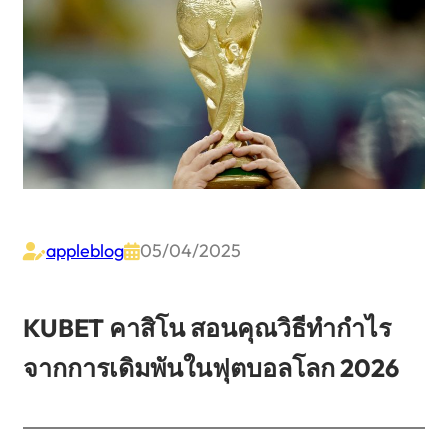
appleblog
05/04/2025


KUBET คาสิโน สอนคุณวิธีทำกำไร
จากการเดิมพันในฟุตบอลโลก 2026