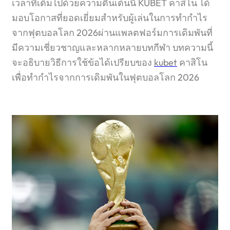
เวลาที่เต็มไปด้วยความตื่นเต้นนี้ KUBET คาสิโน ได้
มอบโอกาสที่ยอดเยี่ยมสำหรับผู้เล่นในการทำกำไร
จากฟุตบอลโลก 2026ผ่านแพลตฟอร์มการเดิมพันที่
มีความเชี่ยวชาญและหลากหลายบทกีฬา บทความนี้
จะอธิบายวิธีการใช้ข้อได้เปรียบของ
kubet
คาสิโน
เพื่อทำกำไรจากการเดิมพันในฟุตบอลโลก 2026