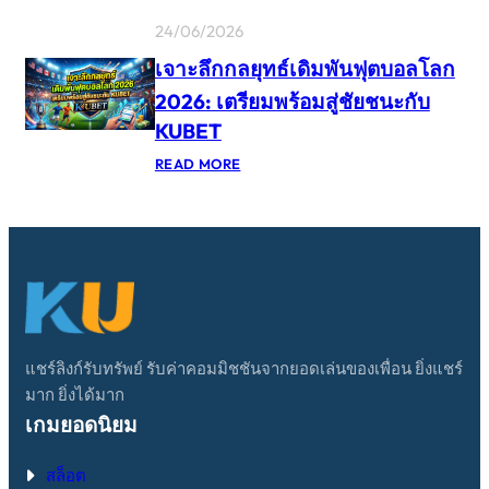
แ
น
จ
24/06/2026
ล
ก
า
ะ
เจาะลึกกลยุทธ์เดิมพันฟุตบอลโลก
า
ะ
ผ
ร
ลึ
2026: เตรียมพร้อมสู่ชัยชนะกับ
ล
ณ์
ก
บ
KUBET
ฟุ
ฟุ
อ
ต
ต
:
READ MORE
ล
บ
บ
เ
ส
อ
อ
จ
ด
ล
ล
า
ค
โ
โ
ะ
ร
ล
ล
ลึ
บ
ก
ก
ก
จ
2
2
ก
บ
0
0
ล
2
ใ
2
ยุ
แชร์ลิงก์รับทรัพย์ รับค่าคอมมิชชันจากยอดเล่นของเพื่อน ยิ่งแชร์
6
6
น
:
:
ท
มาก ยิ่งได้มาก
ที่
วิ
เ
ธ์
เ
เกมยอดนิยม
เ
ส้
เ
ดี
ค
น
ดิ
ย
สล็อต
ร
ท
ม
ว