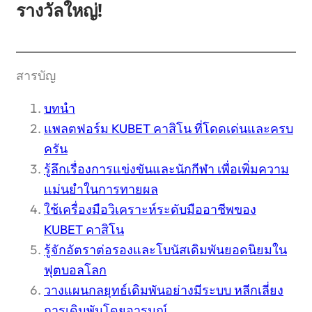
รางวัลใหญ่!
สารบัญ
บทนำ
แพลตฟอร์ม KUBET คาสิโน ที่โดดเด่นและครบ
ครัน
รู้ลึกเรื่องการแข่งขันและนักกีฬา เพื่อเพิ่มความ
แม่นยำในการทายผล
ใช้เครื่องมือวิเคราะห์ระดับมืออาชีพของ
KUBET คาสิโน
รู้จักอัตราต่อรองและโบนัสเดิมพันยอดนิยมใน
ฟุตบอลโลก
วางแผนกลยุทธ์เดิมพันอย่างมีระบบ หลีกเลี่ยง
การเดิมพันโดยอารมณ์