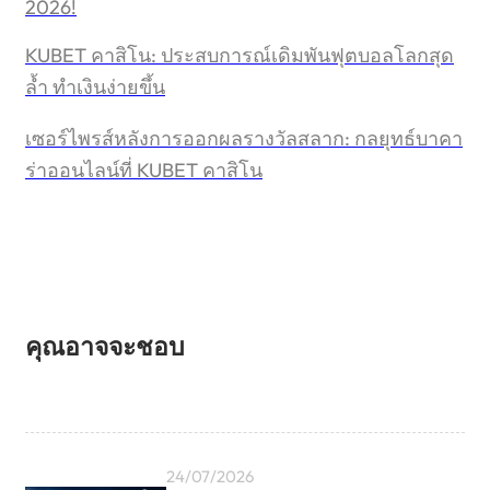
2026!
KUBET คาสิโน: ประสบการณ์เดิมพันฟุตบอลโลกสุด
ล้ำ ทำเงินง่ายขึ้น
เซอร์ไพรส์หลังการออกผลรางวัลสลาก: กลยุทธ์บาคา
ร่าออนไลน์ที่ KUBET คาสิโน
คุณอาจจะชอบ
24/07/2026