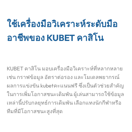
ใช้เครื่องมือวิเคราะห์ระดับมือ
อาชีพของ KUBET คาสิโน
KUBET คาสิโน มอบเครื่องมือวิเคราะห์ที่หลากหลาย
เช่น กราฟข้อมูล อัตราต่อรอง และโมเดลพยากรณ์
ผลการแข่งขัน kubetคะแนนฟรี ซึ่งเป็นตัวช่วยสำคัญ
ในการเพิ่มโอกาสชนะเดิมพัน ผู้เล่นสามารถใช้ข้อมูล
เหล่านี้ปรับกลยุทธ์การเดิมพัน เลือกแทงนักกีฬาหรือ
ทีมที่มีโอกาสชนะสูงที่สุด