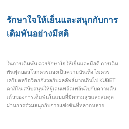
รักษาใจให้เย็นและสนุกกับการ
เดิมพันอย่างมีสติ
ในการเดิมพัน ควรรักษาใจให้เย็นและมีสติ การเดิม
พันฟุตบอลโลกควรมองเป็นความบันเทิง ไม่ควร
เครียดหรือวิตกกังวลกับผลลัพธ์มากเกินไป KUBET
คาสิโน สนับสนุนให้ผู้เล่นเพลิดเพลินไปกับความตื่น
เต้นของการเดิมพันในแบบที่มีความสุขและสมดุล
ผ่านการร่วมสนุกกับการแข่งขันที่หลากหลาย