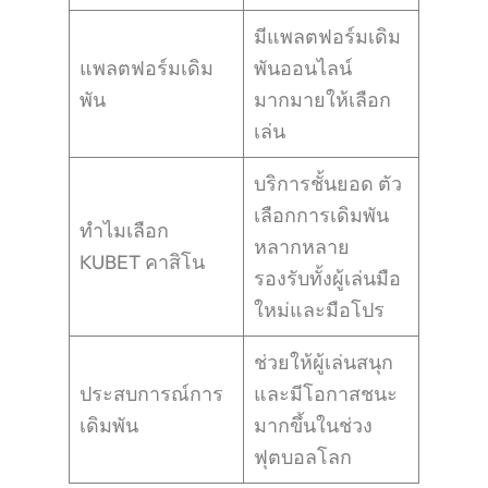
มีแพลตฟอร์มเดิม
แพลตฟอร์มเดิม
พันออนไลน์
พัน
มากมายให้เลือก
เล่น
บริการชั้นยอด ตัว
เลือกการเดิมพัน
ทำไมเลือก
หลากหลาย
KUBET คาสิโน
รองรับทั้งผู้เล่นมือ
ใหม่และมือโปร
ช่วยให้ผู้เล่นสนุก
ประสบการณ์การ
และมีโอกาสชนะ
เดิมพัน
มากขึ้นในช่วง
ฟุตบอลโลก