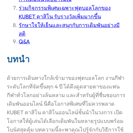
ร่วมกิจกรรมพิเศษเฉพาะฟุตบอลโลกของ
KUBET คาสิโน รับรางวัลเพิ่มมากขึ้น
รักษาใจให้เย็นและสนุกกับการเดิมพันอย่างมี
สติ
Q&A
บทนำ
ด้วยการเดินทางใกล้เข้ามาของฟุตบอลโลก งานกีฬา
ระดับโลกที่จัดขึ้นทุก 4 ปี ได้ดึงดูดสายตาของแฟน
กีฬาทั่วโลกอย่างล้นหลาม และสำหรับผู้ที่ชื่นชอบการ
เดิมพันออนไลน์ นี่คือโอกาสพิเศษที่ไม่ควรพลาด
KUBET คาสิโน คาสิโนออนไลน์ชั้นนำในวงการ เปิด
โอกาสให้ผู้เล่นได้เลือกเดิมพันในหลายรูปแบบพร้อม
โบนัสสุดคุ้ม บทความนี้จะพาคุณไปรู้จักกับวิธีการใช้