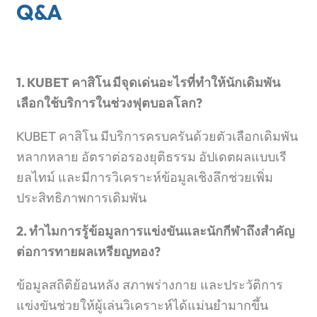
Q&A
1. KUBET คาสิโน มีจุดเด่นอะไรที่ทำให้นักเดิมพัน
เลือกใช้บริการในช่วงฟุตบอลโลก?
KUBET คาสิโน มีบริการครบครันด้วยตัวเลือกเดิมพัน
หลากหลาย อัตราต่อรองยุติธรรม อัปเดตผลแบบเรี
ยลไทม์ และมีการวิเคราะห์ข้อมูลเชิงลึกช่วยเพิ่ม
ประสิทธิภาพการเดิมพัน
2. ทำไมการรู้ข้อมูลการแข่งขันและนักกีฬาถึงสำคัญ
ต่อการทายผลเหรียญทอง?
ข้อมูลสถิติย้อนหลัง สภาพร่างกาย และประวัติการ
แข่งขันช่วยให้ผู้เล่นวิเคราะห์ได้แม่นยำมากขึ้น