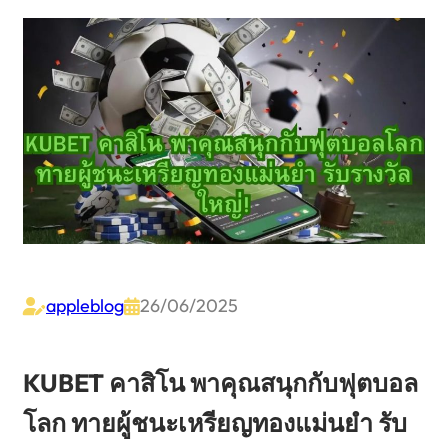
appleblog
26/06/2025


KUBET คาสิโน พาคุณสนุกกับฟุตบอล
โลก ทายผู้ชนะเหรียญทองแม่นยำ รับ