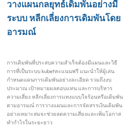
วางแผนกลยุทธ์เดิมพันอย่างมี
ระบบ หลีกเลี่ยงการเดิมพันโดย
อารมณ์
การเดิมพันที่ประสบความสำเร็จต้องมีแผนและวิธี
การที่เป็นระบบ kubetคะแนนฟรี แนะนำให้ผู้เล่น
กำหนดแผนการเดิมพันอย่างละเอียด รวมถึงงบ
ประมาณ เป้าหมายผลตอบแทน และการบริหาร
ความเสี่ยง หลีกเลี่ยงการแทงแบบใจร้อนหรือเดิมพัน
ตามอารมณ์ การวางแผนและการจัดสรรเงินเดิมพัน
อย่างเหมาะสมจะช่วยลดความเสี่ยงและเพิ่มโอกาส
ทำกำไรในระยะยาว