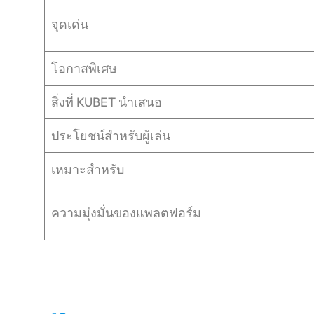
จุดเด่น
โอกาสพิเศษ
สิ่งที่ KUBET นำเสนอ
ประโยชน์สำหรับผู้เล่น
เหมาะสำหรับ
ความมุ่งมั่นของแพลตฟอร์ม