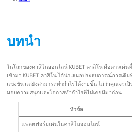
บทนำ
ในโลกของคาสิโนออนไลน์ KUBET คาสิโน คือดาวเด่นที่
เข้ามา KUBET คาสิโน ได้นำเสนอประสบการณ์การเดิมพันรู
แข่งขัน แต่ยังสามารถทำกำไรได้ง่ายขึ้น ไม่ว่าคุณจะเป็
มอบความสนุกและโอกาสทำกำไรที่ไม่เคยมีมาก่อน
หัวข้อ
แพลตฟอร์มเด่นในคาสิโนออนไลน์