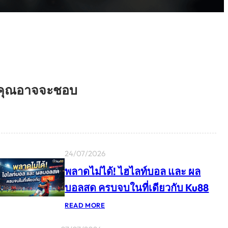
คุณอาจจะชอบ
24/07/2026
พลาดไม่ได้! ไฮไลท์บอล และ ผล
บอลสด ครบจบในที่เดียวกับ Ku88
:
READ MORE
พ
ล