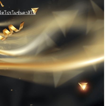
ร์ต
โปรโมชั่นคาสิโน
ลงทะเบียน