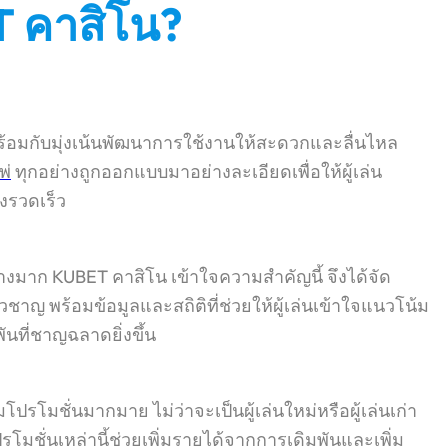
T คาสิโน?
้อมกับมุ่งเน้นพัฒนาการใช้งานให้สะดวกและลื่นไหล
พ่
ทุกอย่างถูกออกแบบมาอย่างละเอียดเพื่อให้ผู้เล่น
งรวดเร็ว
งมาก KUBET คาสิโน เข้าใจความสำคัญนี้ จึงได้จัด
าญ พร้อมข้อมูลและสถิติที่ช่วยให้ผู้เล่นเข้าใจแนวโน้ม
นที่ชาญฉลาดยิ่งขึ้น
ปรโมชั่นมากมาย ไม่ว่าจะเป็นผู้เล่นใหม่หรือผู้เล่นเก่า
มชั่นเหล่านี้ช่วยเพิ่มรายได้จากการเดิมพันและเพิ่ม