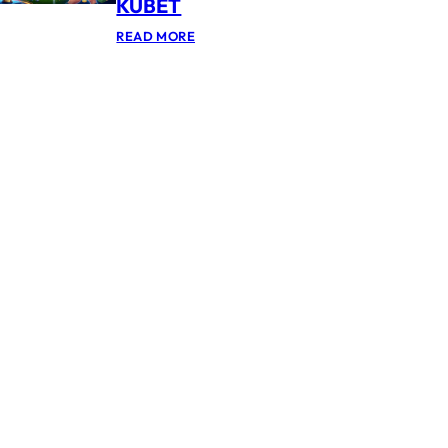
KUBET
อ
ฟุ
ต
ล
ต
:
READ MORE
บ
ส
บ
เ
อ
ด
อ
จ
ล
ค
ล
า
โ
ร
โ
ะ
ล
บ
ล
ลึ
ก
จ
ก
ก
2
บ
2
ก
0
0
ใ
2
ล
2
น
6
6
ยุ
:
ที่
:
ท
วิ
เ
เ
ธ์
เ
ส้
ดี
เ
ค
น
ย
ดิ
ร
ท
ว
ม
า
า
กั
พั
ะ
ง
บ
น
ห์
K
สู่
ฟุ
ที
U
แ
ต
8
ม
ช
8
บ
เ
ม