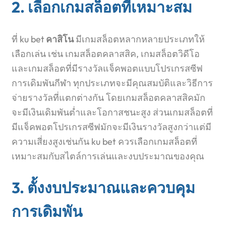
2. เลือกเกมสล็อตที่เหมาะสม
ที่ ku bet
คาสิโน
มีเกมสล็อตหลากหลายประเภทให้
เลือกเล่น เช่น เกมสล็อตคลาสสิค, เกมสล็อตวิดีโอ
และเกมสล็อตที่มีรางวัลแจ็คพอตแบบโปรเกรสซีฟ
การเดิมพันกีฬา ทุกประเภทจะมีคุณสมบัติและวิธีการ
จ่ายรางวัลที่แตกต่างกัน โดยเกมสล็อตคลาสสิคมัก
จะมีเงินเดิมพันต่ำและโอกาสชนะสูง ส่วนเกมสล็อตที่
มีแจ็คพอตโปรเกรสซีฟมักจะมีเงินรางวัลสูงกว่าแต่มี
ความเสี่ยงสูงเช่นกัน ku bet ควรเลือกเกมสล็อตที่
เหมาะสมกับสไตล์การเล่นและงบประมาณของคุณ
3. ตั้งงบประมาณและควบคุม
การเดิมพัน