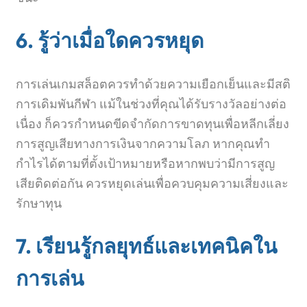
6. รู้ว่าเมื่อใดควรหยุด
การเล่นเกมสล็อตควรทำด้วยความเยือกเย็นและมีสติ
การเดิมพันกีฬา แม้ในช่วงที่คุณได้รับรางวัลอย่างต่อ
เนื่อง ก็ควรกำหนดขีดจำกัดการขาดทุนเพื่อหลีกเลี่ยง
การสูญเสียทางการเงินจากความโลภ หากคุณทำ
กำไรได้ตามที่ตั้งเป้าหมายหรือหากพบว่ามีการสูญ
เสียติดต่อกัน ควรหยุดเล่นเพื่อควบคุมความเสี่ยงและ
รักษาทุน
7. เรียนรู้กลยุทธ์และเทคนิคใน
การเล่น