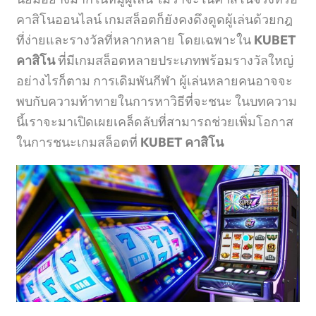
คาสิโนออนไลน์ เกมสล็อตก็ยังคงดึงดูดผู้เล่นด้วยกฎ
ที่ง่ายและรางวัลที่หลากหลาย โดยเฉพาะใน
KUBET
คาสิโน
ที่มีเกมสล็อตหลายประเภทพร้อมรางวัลใหญ่
อย่างไรก็ตาม การเดิมพันกีฬา ผู้เล่นหลายคนอาจจะ
พบกับความท้าทายในการหาวิธีที่จะชนะ ในบทความ
นี้เราจะมาเปิดเผยเคล็ดลับที่สามารถช่วยเพิ่มโอกาส
ในการชนะเกมสล็อตที่
KUBET คาสิโน