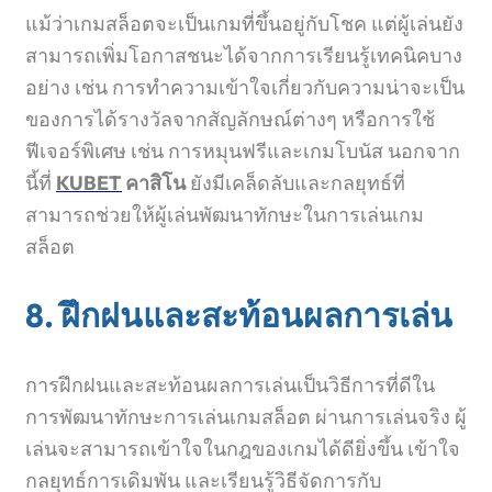
แม้ว่าเกมสล็อตจะเป็นเกมที่ขึ้นอยู่กับโชค แต่ผู้เล่นยัง
สามารถเพิ่มโอกาสชนะได้จากการเรียนรู้เทคนิคบาง
อย่าง เช่น การทำความเข้าใจเกี่ยวกับความน่าจะเป็น
ของการได้รางวัลจากสัญลักษณ์ต่างๆ หรือการใช้
ฟีเจอร์พิเศษ เช่น การหมุนฟรีและเกมโบนัส นอกจาก
นี้ที่
KUBET
คาสิโน
ยังมีเคล็ดลับและกลยุทธ์ที่
สามารถช่วยให้ผู้เล่นพัฒนาทักษะในการเล่นเกม
สล็อต
8. ฝึกฝนและสะท้อนผลการเล่น
การฝึกฝนและสะท้อนผลการเล่นเป็นวิธีการที่ดีใน
การพัฒนาทักษะการเล่นเกมสล็อต ผ่านการเล่นจริง ผู้
เล่นจะสามารถเข้าใจในกฎของเกมได้ดียิ่งขึ้น เข้าใจ
กลยุทธ์การเดิมพัน และเรียนรู้วิธีจัดการกับ