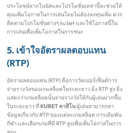
ประโยชน์จากโบนัสและโปรโมชั่นเหล่านี้จะช่วยให้
คุณเพิ่มโอกาสในการเล่นโดยไม่ต้องลงทุนเพิ่ม ควร
ติดตามโปรโมชั่นต่างๆ ku bet และใช้โอกาสนี้ใน
การเล่นเพื่อเพิ่มโอกาสในการชนะ
5. เข้าใจอัตราผลตอบแทน
(RTP)
อัตราผลตอบแทน (RTP) คือการวัดเปอร์เซ็นต์การ
จ่ายรางวัลของเกมสล็อตในระยะยาว ยิ่ง RTP สูง ยิ่ง
แสดงว่าเกมสล็อตนั้นจ่ายรางวัลให้กับผู้เล่นมากขึ้น
ในระยะยาว ที่
KUBET คาสิโน
ผู้เล่นสามารถหา
ข้อมูลเกี่ยวกับ RTP ของแต่ละเกมสล็อต การเดิมพัน
กีฬา และเลือกเกมที่มี RTP สูงเพื่อเพิ่มโอกาสในการ
ชนะ