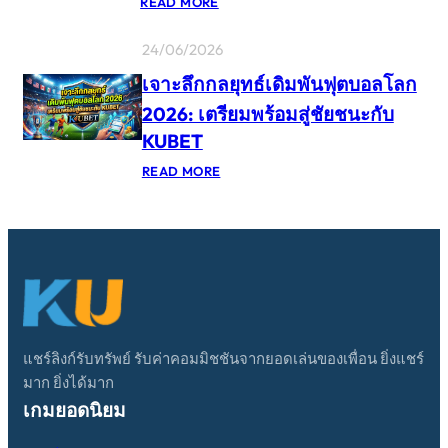
:
READ MORE
ล
า
เ
แ
น
จ
24/06/2026
ล
ก
า
ะ
เจาะลึกกลยุทธ์เดิมพันฟุตบอลโลก
า
ะ
ผ
ร
ลึ
2026: เตรียมพร้อมสู่ชัยชนะกับ
ล
ณ์
ก
บ
KUBET
ฟุ
ฟุ
อ
ต
ต
:
READ MORE
ล
บ
บ
เ
ส
อ
อ
จ
ด
ล
ล
า
ค
โ
โ
ะ
ร
ล
ล
ลึ
บ
ก
ก
ก
จ
2
2
ก
บ
0
0
ล
2
ใ
2
ยุ
แชร์ลิงก์รับทรัพย์ รับค่าคอมมิชชันจากยอดเล่นของเพื่อน ยิ่งแชร์
6
6
น
:
:
ท
มาก ยิ่งได้มาก
ที่
วิ
เ
ธ์
เ
เกมยอดนิยม
เ
ส้
เ
ดี
ค
น
ดิ
ย