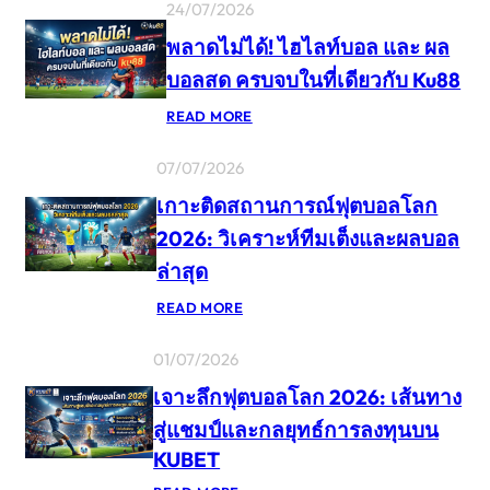
24/07/2026
พลาดไม่ได้! ไฮไลท์บอล และ ผล
บอลสด ครบจบในที่เดียวกับ Ku88
:
READ MORE
พ
ล
07/07/2026
า
เกาะติดสถานการณ์ฟุตบอลโลก
ด
ไ
2026: วิเคราะห์ทีมเต็งและผลบอล
ม่
ล่าสุด
ไ
ด้
:
READ MORE
!
เ
ไ
ก
01/07/2026
ฮ
า
ไ
เจาะลึกฟุตบอลโลก 2026: เส้นทาง
ะ
ล
ติ
สู่แชมป์และกลยุทธ์การลงทุนบน
ท์
ด
บ
KUBET
ส
อ
ถ