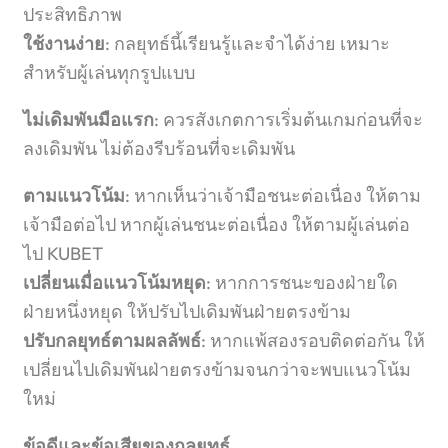
ประสิทธิภาพ
ใช้งานง่าย
: กลยุทธ์นี้เรียนรู้และจำได้ง่าย เหมาะ
สำหรับผู้เล่นทุกรูปแบบ
ไม่เดิมพันมือแรก
: ควรสังเกตการเริ่มต้นเกมก่อนที่จะ
ลงเดิมพัน ไม่ต้องรีบร้อนที่จะเดิมพัน
ตามแนวโน้ม
: หากเห็นว่าเจ้ามือชนะต่อเนื่อง ให้ตาม
เจ้ามือต่อไป หากผู้เล่นชนะต่อเนื่อง ให้ตามผู้เล่นต่อ
ไป KUBET
เปลี่ยนเมื่อแนวโน้มหยุด
: หากการชนะของฝ่ายใด
ฝ่ายหนึ่งหยุด ให้ปรับไปเดิมพันฝ่ายตรงข้าม
ปรับกลยุทธ์ตามผลลัพธ์
: หากแพ้สองรอบติดต่อกัน ให้
เปลี่ยนไปเดิมพันฝ่ายตรงข้ามจนกว่าจะพบแนวโน้ม
ใหม่
ข้อดีและข้อเสียของกลยุทธ์