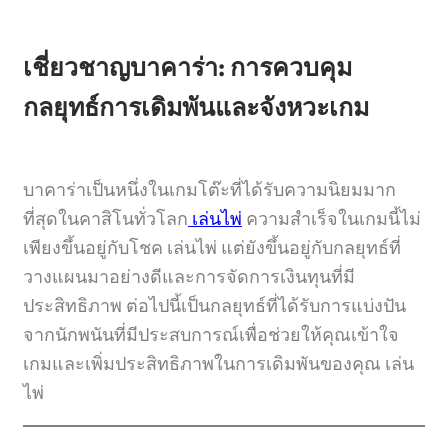
เชี่ยวชาญบาคาร่า: การควบคุม
กลยุทธ์การเดิมพันและจังหวะเกม
บาคาร่าเป็นหนึ่งในเกมโต๊ะที่ได้รับความนิยมมาก
ที่สุดในคาสิโนทั่วโลก
เล่นไพ่
ความสำเร็จในเกมนี้ไม่
เพียงขึ้นอยู่กับโชค เล่นไพ่ แต่ยังขึ้นอยู่กับกลยุทธ์ที่
วางแผนมาอย่างดีและการจัดการเงินทุนที่มี
ประสิทธิภาพ ต่อไปนี้เป็นกลยุทธ์ที่ได้รับการแบ่งปัน
จากนักพนันที่มีประสบการณ์เพื่อช่วยให้คุณเข้าใจ
เกมและเพิ่มประสิทธิภาพในการเดิมพันของคุณ เล่น
ไพ่