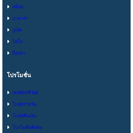
ค
น
ดิ
ย
สล็อต
ร
ท
ม
ว
า
า
พั
กั
บาคาร่า
ะ
ง
น
บ
ห์
สู่
ฟุ
K
รูเล็ต
ที
แ
ต
U
ม
ช
8
บ
ไฮโล
8
เ
ม
อ
ต็
ป์
ล
ยิงปลา
ง
แ
โ
แ
ล
ล
ล
ะ
ก
โปรโมชั่น
ะ
ก
2
0
ผ
ล
2
ล
ยุ
6
เครดิตฟรี 168
บ
ท
:
อ
ธ์
เ
โบนัสรายวัน
ล
ก
ต
ล่
า
รี
โบนัสคืนเงิน
า
ร
ย
สุ
ล
ม
โปรโมชั่นพิเศษ
ด
ง
พ