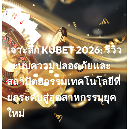
Skip
to
content
เจาะลึก KUBET 2026: รีวิว
ระบบความปลอดภัยและ
สถาปัตยกรรมเทคโนโลยีที่
ยกระดับสู่อุตสาหกรรมยุค
ใหม่