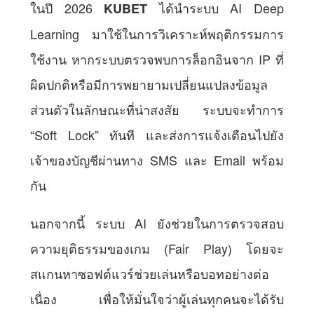
ในปี 2026
ได้นำระบบ AI Deep
KUBET
Learning มาใช้ในการวิเคราะห์พฤติกรรมการ
ใช้งาน หากระบบตรวจพบการล็อกอินจาก IP ที่
ผิดปกติหรือมีการพยายามเปลี่ยนแปลงข้อมูล
ส่วนตัวในลักษณะที่น่าสงสัย ระบบจะทำการ
“Soft Lock” ทันที และส่งการแจ้งเตือนไปยัง
เจ้าของบัญชีผ่านทาง SMS และ Email พร้อม
กัน
นอกจากนี้ ระบบ AI ยังช่วยในการตรวจสอบ
ความยุติธรรมของเกม (Fair Play) โดยจะ
สแกนหาซอฟต์แวร์ช่วยเล่นหรือบอทอย่างต่อ
เนื่อง เพื่อให้มั่นใจว่าผู้เล่นทุกคนจะได้รับ