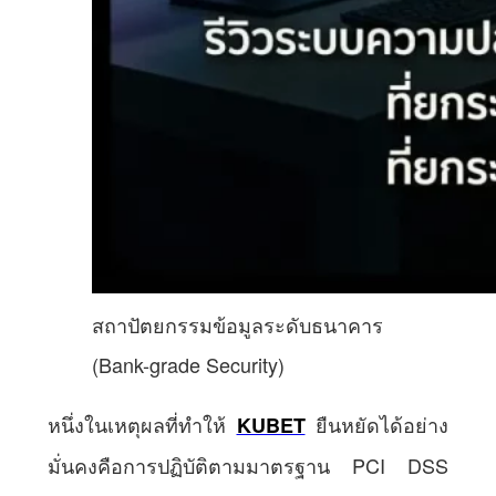
สถาปัตยกรรมข้อมูลระดับธนาคาร
(Bank-grade Security)
หนึ่งในเหตุผลที่ทำให้
ยืนหยัดได้อย่าง
KUBET
มั่นคงคือการปฏิบัติตามมาตรฐาน PCI DSS