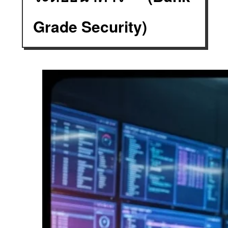
Grade Security)