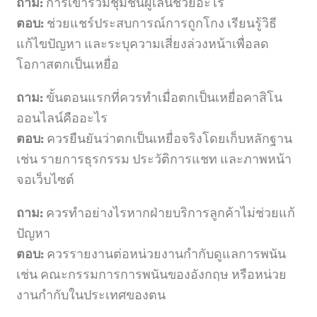
ถาม:
การเข้าร่วมชุมชนผู้เล่นช่วยอะไร
ตอบ:
ช่วยแชร์ประสบการณ์การถูกโกง เรียนรู้วิธี
แก้ไขปัญหา และระบุความเสี่ยงล่วงหน้าเพื่อลด
โอกาสตกเป็นเหยื่อ
ถาม:
ขั้นตอนแรกที่ควรทำเมื่อตกเป็นเหยื่อคาสิโน
ออนไลน์คืออะไร
ตอบ:
ควรยืนยันว่าตกเป็นเหยื่อจริงโดยเก็บหลักฐาน
เช่น รายการธุรกรรม ประวัติการแชท และภาพหน้า
จอเว็บไซต์
ถาม:
ควรทำอย่างไรหากฝ่ายบริการลูกค้าไม่ช่วยแก้
ปัญหา
ตอบ:
ควรรายงานต่อหน่วยงานกำกับดูแลการพนัน
เช่น คณะกรรมการการพนันของอังกฤษ หรือหน่วย
งานกำกับในประเทศของตน