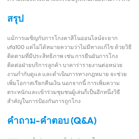
สรุป
แม้การเผชิญกับการโกงคาสิโนออนไลน์จะยาก
ufa100 แต่ไม่ได้หมายความว่าไม่มีทางแก้ไข ด้วยวิธี
ติดตามที่มีประสิทธิภาพ เช่น การยืนยันการโกง
ติดต่อฝ่ายบริการลูกค้า บาคาร่ารายงานต่อหน่วย
งานกำกับดูแล และดำเนินการทางกฎหมาย จะช่วย
เพิ่มโอกาสเรียกคืนเงิน นอกจากนี้ การเพิ่มความ
ตระหนักและเข้าร่วมชุมชนผู้เล่นก็เป็นอีกหนึ่งวิธี
สำคัญในการป้องกันการถูกโกง
คำถาม-คำตอบ (Q&A)