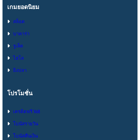
วิ
เ
ธ์
เ
เกมยอดนิยม
เ
ส้
เ
ดี
ค
น
ดิ
ย
สล็อต
ร
ท
ม
ว
า
า
พั
กั
บาคาร่า
ะ
ง
น
บ
ห์
สู่
ฟุ
K
รูเล็ต
ที
แ
ต
U
ม
ช
8
บ
ไฮโล
8
เ
ม
อ
ต็
ป์
ล
ยิงปลา
ง
แ
โ
แ
ล
ล
ล
ะ
ก
โปรโมชั่น
ะ
ก
2
0
ผ
ล
2
ล
ยุ
6
เครดิตฟรี 168
บ
ท
:
อ
ธ์
เ
โบนัสรายวัน
ล
ก
ต
ล่
า
รี
โบนัสคืนเงิน
า
ร
ย