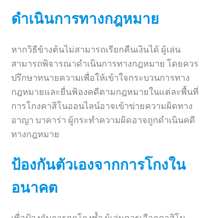
ดำเนินการทางกฎหมาย
หากวิธีข้างต้นไม่สามารถเรียกคืนเงินได้ ผู้เล่น
สามารถพิจารณาดำเนินการทางกฎหมาย โดยควร
ปรึกษาทนายความเพื่อให้เข้าใจกระบวนการทาง
กฎหมายและยื่นฟ้องคดีตามกฎหมายในแต่ละพื้นที่
การโกงคาสิโนออนไลน์อาจเข้าข่ายความผิดทาง
อาญา บาคาร่า ผู้กระทำความผิดอาจถูกดำเนินคดี
ทางกฎหมาย
ป้องกันตัวเองจากการโกงใน
อนาคต
เพื่อป้องกันการถูกโกงซ้ำ ผู้เล่นควรเลือกคาสิโน