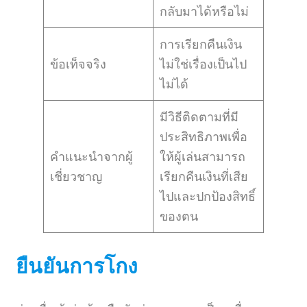
กลับมาได้หรือไม่
การเรียกคืนเงิน
ข้อเท็จจริง
ไม่ใช่เรื่องเป็นไป
ไม่ได้
มีวิธีติดตามที่มี
ประสิทธิภาพเพื่อ
คำแนะนำจากผู้
ให้ผู้เล่นสามารถ
เชี่ยวชาญ
เรียกคืนเงินที่เสีย
ไปและปกป้องสิทธิ์
ของตน
ยืนยันการโกง