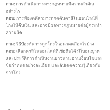
ถาม:
การดำเนินการทางกฎหมายมีความสำคัญ
อย่างไร
ตอบ:
การฟ้องคดีสามารถกดดันคาสิโนออนไลน์ที่
โกงให้คืนเงิน และอาจมีผลทางกฎหมายต่อผู้กระทำ
ความผิด
ถาม:
วิธีป้องกันการถูกโกงในอนาคตมีอะไรบ้าง
ตอบ:
เลือกคาสิโนออนไลน์ที่เชื่อถือได้ มีใบอนุญาต
และประวัติการดำเนินงานยาวนาน อ่านเงื่อนไขและ
ข้อกำหนดอย่างละเอียด และอัปเดตความรู้เกี่ยวกับ
การโกง