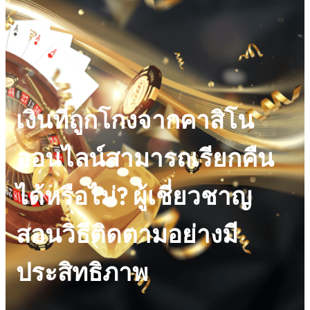
Skip
to
content
เงินที่ถูกโกงจากคาสิโน
ออนไลน์สามารถเรียกคืน
ได้หรือไม่? ผู้เชี่ยวชาญ
สอนวิธีติดตามอย่างมี
ประสิทธิภาพ