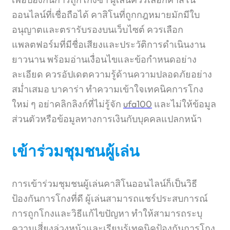
ออนไลน์ที่เชื่อถือได้ คาสิโนที่ถูกกฎหมายมักมีใบ
อนุญาตและตรารับรองบนเว็บไซต์ ควรเลือก
แพลตฟอร์มที่มีชื่อเสียงและประวัติการดำเนินงาน
ยาวนาน พร้อมอ่านเงื่อนไขและข้อกำหนดอย่าง
ละเอียด ควรอัปเดตความรู้ด้านความปลอดภัยอย่าง
สม่ำเสมอ บาคาร่า ทำความเข้าใจเทคนิคการโกง
ใหม่ ๆ อย่าคลิกลิงก์ที่ไม่รู้จัก
ufa100
และไม่ให้ข้อมูล
ส่วนตัวหรือข้อมูลทางการเงินกับบุคคลแปลกหน้า
เข้าร่วมชุมชนผู้เล่น
การเข้าร่วมชุมชนผู้เล่นคาสิโนออนไลน์ก็เป็นวิธี
ป้องกันการโกงที่ดี ผู้เล่นสามารถแชร์ประสบการณ์
การถูกโกงและวิธีแก้ไขปัญหา ทำให้สามารถระบุ
ความเสี่ยงล่วงหน้าและเรียนรู้เทคนิคป้องกันการโกง