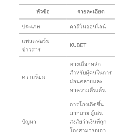
หัวข้อ
รายละเอียด
ประเภท
คาสิโนออนไลน์
แพลตฟอร์ม
KUBET
ข่าวสาร
ทางเลือกหลัก
สำหรับผู้คนในการ
ความนิยม
ผ่อนคลายและ
หาความตื่นเต้น
การโกงเกิดขึ้น
มากมาย ผู้เล่น
ปัญหา
สงสัยว่าเงินที่ถูก
โกงสามารถเอา