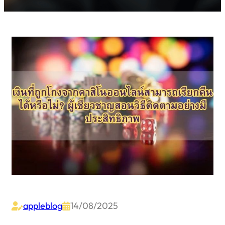
appleblog
14/08/2025

