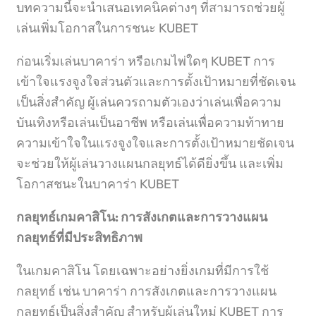
บทความนี้จะนำเสนอเทคนิคต่างๆ ที่สามารถช่วยผู้
เล่นเพิ่มโอกาสในการชนะ KUBET
ก่อนเริ่มเล่นบาคาร่า หรือเกมไพ่ใดๆ KUBET การ
เข้าใจแรงจูงใจส่วนตัวและการตั้งเป้าหมายที่ชัดเจน
เป็นสิ่งสำคัญ ผู้เล่นควรถามตัวเองว่าเล่นเพื่อความ
บันเทิงหรือเล่นเป็นอาชีพ หรือเล่นเพื่อความท้าทาย
ความเข้าใจในแรงจูงใจและการตั้งเป้าหมายชัดเจน
จะช่วยให้ผู้เล่นวางแผนกลยุทธ์ได้ดียิ่งขึ้น และเพิ่ม
โอกาสชนะในบาคาร่า KUBET
กลยุทธ์เกมคาสิโน: การสังเกตและการวางแผน
กลยุทธ์ที่มีประสิทธิภาพ
ในเกมคาสิโน โดยเฉพาะอย่างยิ่งเกมที่มีการใช้
กลยุทธ์ เช่น บาคาร่า การสังเกตและการวางแผน
กลยุทธ์เป็นสิ่งสำคัญ สำหรับผู้เล่นใหม่ KUBET การ