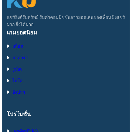
จ
2
2
ก
บ
0
0
ล
2
ใ
2
ยุ
แชร์ลิงก์รับทรัพย์ รับค่าคอมมิชชันจากยอดเล่นของเพื่อน ยิ่งแชร์
6
6
น
:
:
ท
มาก ยิ่งได้มาก
ที่
วิ
เ
ธ์
เ
เกมยอดนิยม
เ
ส้
เ
ดี
ค
น
ดิ
ย
สล็อต
ร
ท
ม
ว
า
า
พั
กั
บาคาร่า
ะ
ง
น
บ
ห์
สู่
ฟุ
K
รูเล็ต
ที
แ
ต
U
ม
ช
8
บ
ไฮโล
8
เ
ม
อ
ต็
ป์
ล
ยิงปลา
ง
แ
โ
แ
ล
ล
ล
ะ
ก
โปรโมชั่น
ะ
ก
2
0
ผ
ล
2
ล
ยุ
6
เครดิตฟรี 168