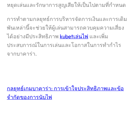
หยุดเล่นและรักษาการสูญเสียให้เป็นไปตามที่กำหนด
การทำตามกลยุทธ์การบริหารจัดการเงินและการเดิม
พันเหล่านี้จะช่วยให้ผู้เล่นสามารถควบคุมความเสี่ยง
ได้อย่างมีประสิทธิภาพ
kubetเล่นไพ่
และเพิ่ม
ประสบการณ์ในการเล่นและโอกาสในการทำกำไร
จากบาคาร่า.
กลยุทธ์เกมบาคาร่า: การเข้าใจประสิทธิภาพและข้อ
จำกัดของการนับไพ่