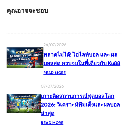
คุณอาจจะชอบ
24/07/2026
พลาดไม่ได้! ไฮไลท์บอล และ ผล
บอลสด ครบจบในที่เดียวกับ Ku88
:
READ MORE
พ
ล
07/07/2026
า
เกาะติดสถานการณ์ฟุตบอลโลก
ด
ไ
2026: วิเคราะห์ทีมเต็งและผลบอล
ม่
ล่าสุด
ไ
ด้
:
READ MORE
!
เ