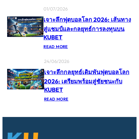
ไ
ก
01/07/2026
ฮ
า
ไ
เจาะลึกฟุตบอลโลก 2026: เส้นทาง
ะ
ล
ติ
สู่แชมป์และกลยุทธ์การลงทุนบน
ท์
ด
บ
KUBET
ส
อ
ถ
:
READ MORE
ล
า
เ
แ
น
จ
24/06/2026
ล
ก
า
ะ
เจาะลึกกลยุทธ์เดิมพันฟุตบอลโลก
า
ะ
ผ
ร
ลึ
2026: เตรียมพร้อมสู่ชัยชนะกับ
ล
ณ์
ก
บ
KUBET
ฟุ
ฟุ
อ
ต
ต
:
READ MORE
ล
บ
บ
เ
ส
อ
อ
จ
ด
ล
ล
า
ค
โ
โ
ะ
ร
ล
ล
ลึ
บ
ก
ก
ก