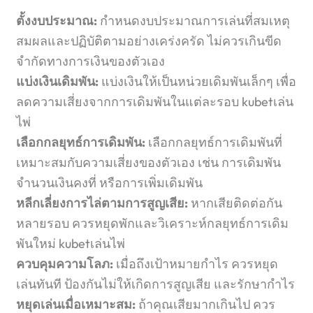
ตั้งงบประมาณ:
กำหนดงบประมาณการเล่นที่สมเหตุ
สมผลและปฏิบัติตามอย่างเคร่งครัด ไม่ควรเกินขีด
จำกัดทางการเงินของตัวเอง
แบ่งเงินเดิมพัน:
แบ่งเงินให้เป็นหน่วยเดิมพันเล็กๆ เพื่อ
ลดความเสี่ยงจากการเดิมพันในแต่ละรอบ kubetเล่น
ไพ่
เลือกกลยุทธ์การเดิมพัน:
เลือกกลยุทธ์การเดิมพันที่
เหมาะสมกับความเสี่ยงของตัวเอง เช่น การเดิมพัน
จำนวนเงินคงที่ หรือการเพิ่มเดิมพัน
หลีกเลี่ยงการไล่ตามการสูญเสีย:
หากเสียติดต่อกัน
หลายรอบ ควรหยุดพักและวิเคราะห์กลยุทธ์การเดิม
พันใหม่ kubetเล่นไพ่
ควบคุมความโลภ:
เมื่อถึงเป้าหมายกำไร ควรหยุด
เล่นทันที ป้องกันไม่ให้เกิดการสูญเสีย และรักษากำไร
หยุดเล่นเมื่อเหมาะสม:
ถ้าคุณเสียมากเกินไป ควร